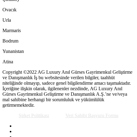
Ovacık
Urla
Marmaris
Bodrum
Yunanistan
Atina
Copyright ©2022 AG Luxury Anıl Gürses Gayrimenkul Geliştirme
ve Danışmanlık İş bu websitesinde verilen bilgiler, taahhüt
niteliğinde olmayıp, sadece genel bilgilendirme amacı taşımaktadır.
İçeriğine ilişkin olarak, ilgilenenler nezdinde, AG Luxury Anıl
Gürses Gayrimenkul Geliştirme ve Danışmanlık A.Ş.’ne ve/veya
mal sahibine herhangi bir sorumluluk ve yükümlülük
getirmemektedir.
Şirket Politikası
Veri Sahibi Başvuru Formu