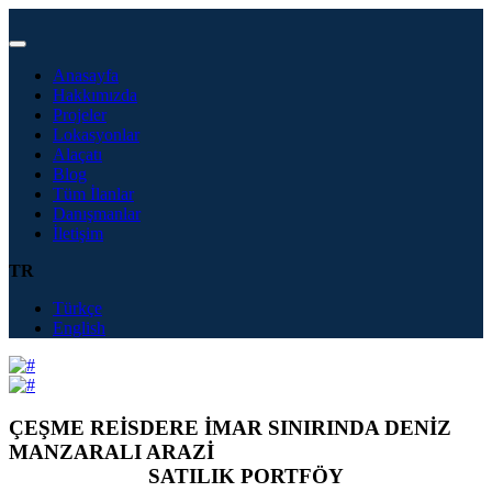
Anasayfa
Hakkımızda
Projeler
Lokasyonlar
Alaçatı
Blog
Tüm İlanlar
Danışmanlar
İletişim
TR
Türkçe
English
ÇEŞME REİSDERE İMAR SINIRINDA DENİZ
MANZARALI ARAZİ
SATILIK PORTFÖY