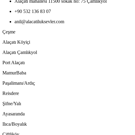
Alaçatı mahallesi 11500 sokak no: 75 Çamlıkyol
+90 532 136 83 07
anil@alacatiluksevler.com
Çeşme
Alaçatı Köyiçi
Alaçatı Çamlıkyol
Port Alaçatı
MamurBaba
Paşalimanı/Ardıç
Reisdere
Şifne/Yalı
Ayasaranda
Ilıca/Boyalık
Çiftliköy