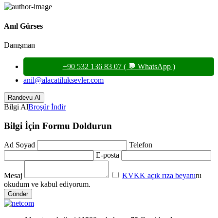
Anıl Gürses
Danışman
+90 532 136 83 07 ( 💬 WhatsApp )
anil@alacatiluksevler.com
Bilgi Al
Broşür İndir
Bilgi İçin Formu Doldurun
Ad Soyad
Telefon
E-posta
Mesaj
KVKK açık rıza beyanı
nı
okudum ve kabul ediyorum.
Gönder