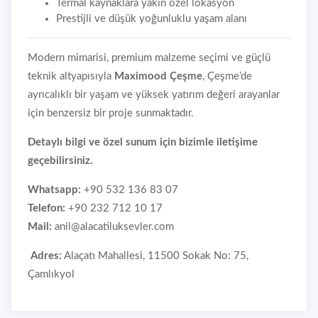
Termal kaynaklara yakın özel lokasyon
Prestijli ve düşük yoğunluklu yaşam alanı
Modern mimarisi, premium malzeme seçimi ve güçlü
teknik altyapısıyla
Maximood Çeşme
, Çeşme’de
ayrıcalıklı bir yaşam ve yüksek yatırım değeri arayanlar
için benzersiz bir proje sunmaktadır.
Detaylı bilgi ve özel sunum için bizimle iletişime
geçebilirsiniz.
Whatsapp:
+90 532 136 83 07
Telefon:
+90 232 712 10 17
Mail:
anil@alacatiluksevler.com
Adres:
Alaçatı Mahallesi, 11500 Sokak No: 75,
Çamlıkyol