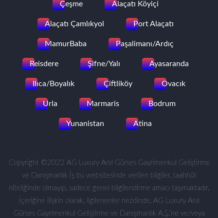
Çeşme
Alaçatı Köyiçi
Alaçatı Çamlıkyol
Port Alaçatı
MamurBaba
Paşalimanı/Ardıç
Reisdere
Şifne/Yalı
Ayasaranda
Ilıca/Boyalık
Çiftliköy
Ovacık
Urla
Marmaris
Bodrum
Yunanistan
Atina
Copyright ©2022 AG Luxury Anıl Gürses Gayrimenkul Geliştirme
ve Danışmanlık İş bu websitesinde verilen bilgiler, taahhüt
niteliğinde olmayıp, sadece genel bilgilendirme amacı taşımaktadır.
İçeriğine ilişkin olarak, ilgilenenler nezdinde, AG Luxury Anıl
Gürses Gayrimenkul Geliştirme ve Danışmanlık A.Ş.’ne ve/veya