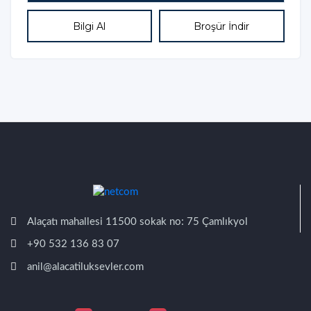
Bilgi Al
Broşür İndir
Alaçatı mahallesi 11500 sokak no: 75 Çamlıkyol
+90 532 136 83 07
anil@alacatiluksevler.com