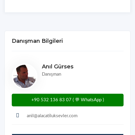
Danışman Bilgileri
Anıl Gürses
Danışman
+90 532 136 83 07 ( 💬 WhatsApp )
anil@alacatiluksevler.com