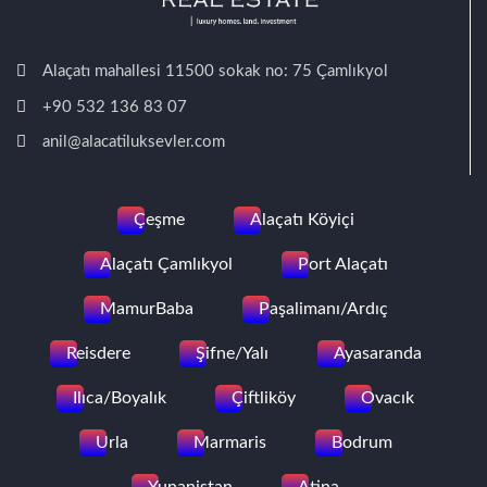
Alaçatı mahallesi 11500 sokak no: 75 Çamlıkyol
+90 532 136 83 07
anil@alacatiluksevler.com
Çeşme
Alaçatı Köyiçi
Alaçatı Çamlıkyol
Port Alaçatı
MamurBaba
Paşalimanı/Ardıç
Reisdere
Şifne/Yalı
Ayasaranda
Ilıca/Boyalık
Çiftliköy
Ovacık
Urla
Marmaris
Bodrum