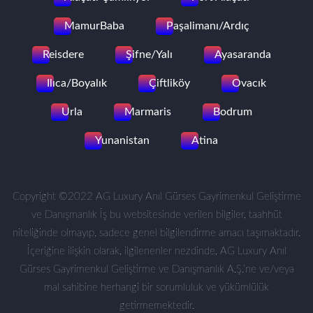
MamurBaba
Paşalimanı/Ardıç
Reisdere
Şifne/Yalı
Ayasaranda
Ilıca/Boyalık
Çiftliköy
Ovacık
Urla
Marmaris
Bodrum
Yunanistan
Atina
Copyright ©2022 AG Luxury Anıl Gürses Gayrimenkul Geliştirme
ve Danışmanlık İş bu websitesinde verilen bilgiler, taahhüt
niteliğinde olmayıp, sadece genel bilgilendirme amacı taşımaktadır.
İçeriğine ilişkin olarak, ilgilenenler nezdinde, AG Luxury Anıl
Gürses Gayrimenkul Geliştirme ve Danışmanlık A.Ş.’ne ve/veya
mal sahibine herhangi bir sorumluluk ve yükümlülük
getirmemektedir.