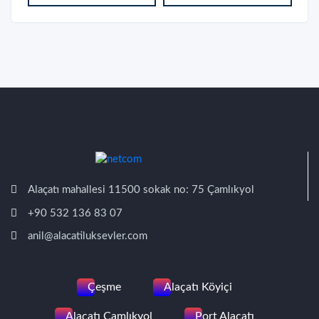
Alaçatı mahallesi 11500 sokak no: 75 Çamlıkyol
+90 532 136 83 07
anil@alacatiluksevler.com
Çeşme
Alaçatı Köyiçi
Alaçatı Çamlıkyol
Port Alaçatı