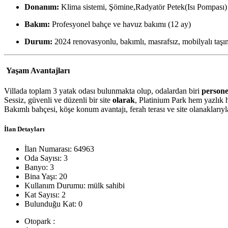
Donanım:
Klima sistemi, Şömine,Radyatör Petek(Isı Pompası)
Bakım:
Profesyonel bahçe ve havuz bakımı (12 ay)
Durum:
2024 renovasyonlu, bakımlı, masrafsız, mobilyalı taşı
Yaşam Avantajları
Villada toplam 3 yatak odası bulunmakta olup, odalardan biri
persone
Sessiz, güvenli ve düzenli bir site
olarak
, Platinium Park hem yazlık 
Bakımlı bahçesi, köşe konum avantajı, ferah terası ve site olanaklarıy
İlan Detayları
İlan Numarası:
64963
Oda Sayısı:
3
Banyo:
3
Bina Yaşı:
20
Kullanım Durumu:
mülk sahibi
Kat Sayısı:
2
Bulunduğu Kat:
0
Otopark :