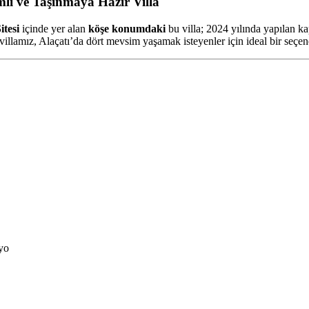
mlı ve Taşınmaya Hazır Villa
itesi
içinde yer alan
köşe konumdaki
bu villa; 2024 yılında yapılan 
villamız, Alaçatı’da dört mevsim yaşamak isteyenler için ideal bir seçen
yo