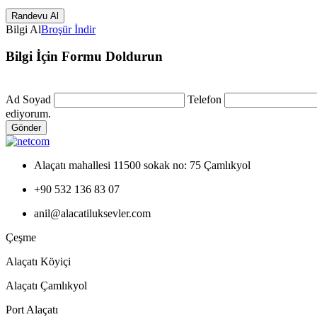
Bilgi Al
Broşür İndir
Bilgi İçin Formu Doldurun
Ad Soyad
Telefon
ediyorum.
Gönder
Alaçatı mahallesi 11500 sokak no: 75 Çamlıkyol
+90 532 136 83 07
anil@alacatiluksevler.com
Çeşme
Alaçatı Köyiçi
Alaçatı Çamlıkyol
Port Alaçatı