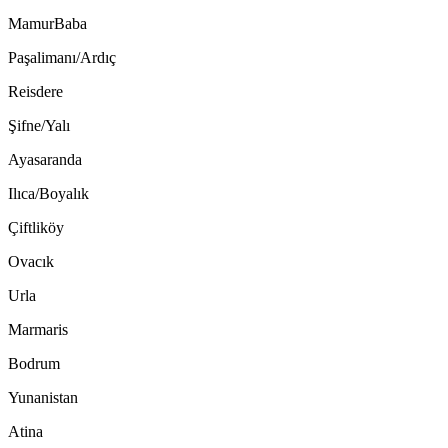
MamurBaba
Paşalimanı/Ardıç
Reisdere
Şifne/Yalı
Ayasaranda
Ilıca/Boyalık
Çiftliköy
Ovacık
Urla
Marmaris
Bodrum
Yunanistan
Atina