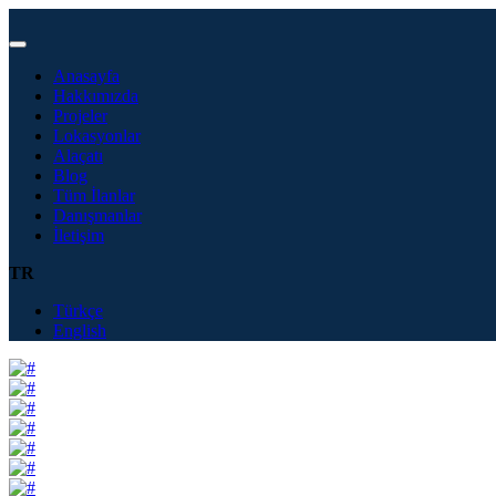
Anasayfa
Hakkımızda
Projeler
Lokasyonlar
Alaçatı
Blog
Tüm İlanlar
Danışmanlar
İletişim
TR
Türkçe
English