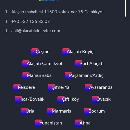
Alaçatı mahallesi 11500 sokak no: 75 Çamlıkyol
+90 532 136 83 07
anil@alacatiluksevler.com
Çeşme
Alaçatı Köyiçi
Alaçatı Çamlıkyol
Port Alaçatı
MamurBaba
Paşalimanı/Ardıç
Reisdere
Şifne/Yalı
Ayasaranda
Ilıca/Boyalık
Çiftliköy
Ovacık
Urla
Marmaris
Bodrum
Yunanistan
Atina