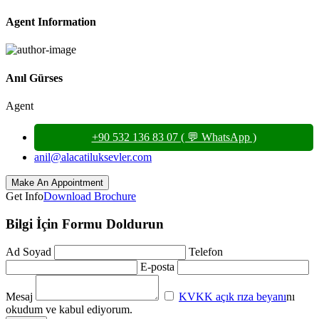
Agent Information
Anıl Gürses
Agent
+90 532 136 83 07 ( 💬 WhatsApp )
anil@alacatiluksevler.com
Get Info
Download Brochure
Bilgi İçin Formu Doldurun
Ad Soyad
Telefon
E-posta
Mesaj
KVKK açık rıza beyanı
nı
okudum ve kabul ediyorum.