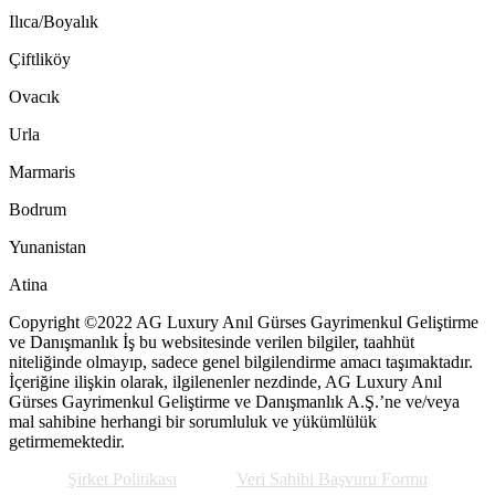
Ilıca/Boyalık
Çiftliköy
Ovacık
Urla
Marmaris
Bodrum
Yunanistan
Atina
Copyright ©2022 AG Luxury Anıl Gürses Gayrimenkul Geliştirme
ve Danışmanlık İş bu websitesinde verilen bilgiler, taahhüt
niteliğinde olmayıp, sadece genel bilgilendirme amacı taşımaktadır.
İçeriğine ilişkin olarak, ilgilenenler nezdinde, AG Luxury Anıl
Gürses Gayrimenkul Geliştirme ve Danışmanlık A.Ş.’ne ve/veya
mal sahibine herhangi bir sorumluluk ve yükümlülük
getirmemektedir.
Şirket Politikası
Veri Sahibi Başvuru Formu