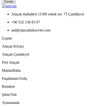
Gönder
Alaçatı mahallesi 11500 sokak no: 75 Çamlıkyol
+90 532 136 83 07
anil@alacatiluksevler.com
Çeşme
Alaçatı Köyiçi
Alaçatı Çamlıkyol
Port Alaçatı
MamurBaba
Paşalimanı/Ardıç
Reisdere
Şifne/Yalı
Ayasaranda