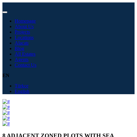
Homepage
About Us
Projects
Locations
Alaçatı
Blog
All Estates
Agents
Contact Us
EN
Türkçe
English
8 ADJACENT ZONED PLOTS WITH SEA