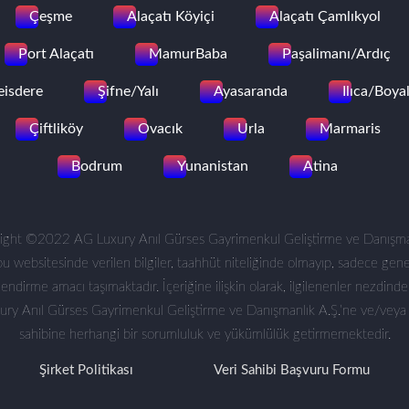
Çeşme
Alaçatı Köyiçi
Alaçatı Çamlıkyol
Port Alaçatı
MamurBaba
Paşalimanı/Ardıç
eisdere
Şifne/Yalı
Ayasaranda
Ilıca/Boyal
Çiftliköy
Ovacık
Urla
Marmaris
Bodrum
Yunanistan
Atina
ight ©2022 AG Luxury Anıl Gürses Gayrimenkul Geliştirme ve Danışman
bu websitesinde verilen bilgiler, taahhüt niteliğinde olmayıp, sadece gene
ilendirme amacı taşımaktadır. İçeriğine ilişkin olarak, ilgilenenler nezdind
ury Anıl Gürses Gayrimenkul Geliştirme ve Danışmanlık A.Ş.’ne ve/veya
sahibine herhangi bir sorumluluk ve yükümlülük getirmemektedir.
Şirket Politikası
Veri Sahibi Başvuru Formu