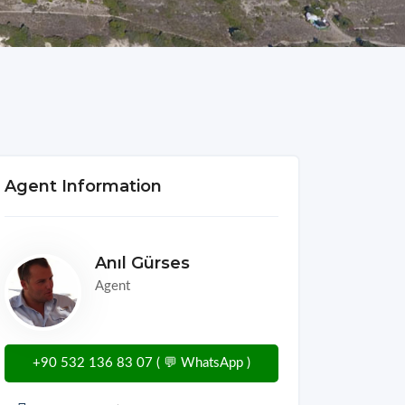
Agent Information
Anıl Gürses
Agent
+90 532 136 83 07 ( 💬 WhatsApp )