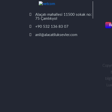
Alaçatı mahallesi 11500 sokak no:
75 Çamlıkyol
R
+90 532 136 83 07
anil@alacatiluksevler.com
Copyr
bilg
Lux