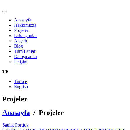
Anasayfa
Hakkımızda
Projeler
Lokasyonlar
Alaçatı
Blog
Tüm İlanlar
Danışmanlar
İletişim
TR
Türkçe
English
Projeler
Anasayfa
/ Projeler
Satılık Portföy