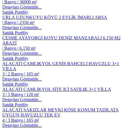
|
Banyo
|
36000 m²
Detayları Görüntüle...
Satılık Portföy
URLA UZUNKUYU KÖYÜ 2 EVLİK İMARLI ARSA
|
Banyo
|
2356 m²
Detayları Görüntüle...
Satılık Portföy
ÇEŞME AYAYORGİ KOYU DENİZ MANZARALI 6.150 M2
ARAZİ
|
Banyo
|
6.150 m²
Detayları Görüntüle...
Satılık Portföy
ALAÇATI ÇAMLIKYOL GENİŞ BAHÇELİ HAVUZLU 3+1
VİLLA
3
|
2 Banyo
|
165 m²
Detayları Görüntüle...
Satılık Portföy
ALAÇATI ÇAMLIKYOL SİTE İÇİ SATILIK 3+1 VİLLA
3
|
3 Banyo
|
120 m²
Detayları Görüntüle...
Satılık Portföy
ALAÇATI SAKIZLAR MEVKİ KÖŞE KONUM TADİLATA
UYGUN HAVUZLU TEK EV
4
|
3 Banyo
|
165 m²
Detayları Görüntüle...