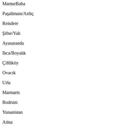
MamurBaba
Paşalimanı/Ardıç
Reisdere
Şifne/Yalı
Ayasaranda
Ilıca/Boyalık
Çiftliköy
Ovacık
Urla
Marmaris
Bodrum
Yunanistan
Atina