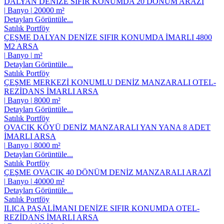
DALYAN DENİZE SIFIR KONUMDA 20 DÖNÜM ARAZİ
|
Banyo
|
20000 m²
Detayları Görüntüle...
Satılık Portföy
ÇEŞME DALYAN DENİZE SIFIR KONUMDA İMARLI 4800
M2 ARSA
|
Banyo
|
m²
Detayları Görüntüle...
Satılık Portföy
ÇEŞME MERKEZİ KONUMLU DENİZ MANZARALI OTEL-
REZİDANS İMARLI ARSA
|
Banyo
|
8000 m²
Detayları Görüntüle...
Satılık Portföy
OVACIK KÖYÜ DENİZ MANZARALI YAN YANA 8 ADET
İMARLI ARSA
|
Banyo
|
8000 m²
Detayları Görüntüle...
Satılık Portföy
ÇEŞME OVACIK 40 DÖNÜM DENİZ MANZARALI ARAZİ
|
Banyo
|
40000 m²
Detayları Görüntüle...
Satılık Portföy
ILICA PAŞALİMANI DENİZE SIFIR KONUMDA OTEL-
REZİDANS İMARLI ARSA