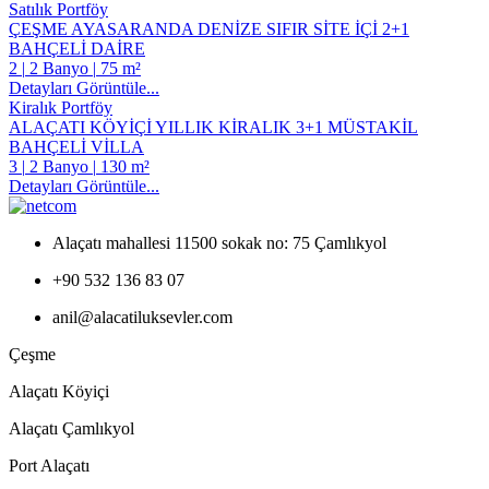
Satılık Portföy
ÇEŞME AYASARANDA DENİZE SIFIR SİTE İÇİ 2+1
BAHÇELİ DAİRE
2
|
2 Banyo
|
75 m²
Detayları Görüntüle...
Kiralık Portföy
ALAÇATI KÖYİÇİ YILLIK KİRALIK 3+1 MÜSTAKİL
BAHÇELİ VİLLA
3
|
2 Banyo
|
130 m²
Detayları Görüntüle...
Alaçatı mahallesi 11500 sokak no: 75 Çamlıkyol
+90 532 136 83 07
anil@alacatiluksevler.com
Çeşme
Alaçatı Köyiçi
Alaçatı Çamlıkyol
Port Alaçatı