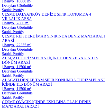
|
Banyo
|
10000 m²
Detayları Görüntüle...
Satılık Portföy
ÇEŞME DALYANKÖY DENİZE SIFIR KONUMDA 4
VİLLALIK ARSA
|
Banyo
|
2800 m²
Detayları Görüntüle...
Satılık Portföy
ÇEŞME REİSDERE İMAR SINIRINDA DENİZ MANZARALI
ARAZİ
|
Banyo
|
22355 m²
Detayları Görüntüle...
Satılık Portföy
ALAÇATI TURİZM PLANI İÇİNDE DENİZE YAKIN 11.5
DÖNÜM ARAZİ
|
Banyo
|
11500 m²
Detayları Görüntüle...
Satılık Portföy
ALAÇATI DENİZE TAM SIFIR KONUMDA TURİZM PLANI
İÇİNDE 11.5 DÖNÜM ARAZİ
|
Banyo
|
11500 m²
Detayları Görüntüle...
Satılık Portföy
ÇEŞME OVACIK İÇİNDE ESKİ BİNA OLAN DENİZ
MANZARALI ARAZİ